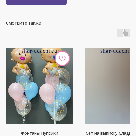
Смотрите также
shar-udachi.ru
shar-udachi.r
Фонтаны Пупсики
Сет на выписку Сладки