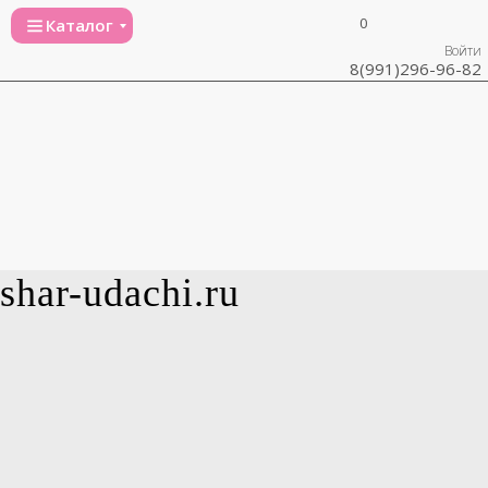
0
Каталог
Войти
8(991)296-96-82
shar-udachi.ru