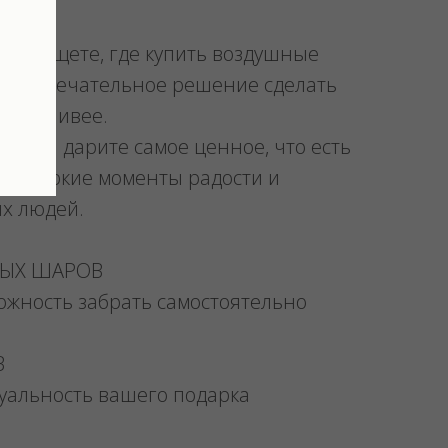
и вы ищете, где купить воздушные
ли замечательное решение сделать
счастливее.
ми Вы дарите самое ценное, что есть
мые, яркие моменты радости и
их людей.
НЫХ ШАРОВ
можность забрать самостоятельно
В
уальность вашего подарка