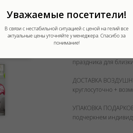
Уважаемые посетители!
Мы уверены, что есл
шарики, то Вы приня
В связи с нестабильной ситуацией с ценой на гелий все
кого-то еще немного 
актуальные цены уточняйте у менеджера. Спасибо за
понимание!
Ведь вместе с шарика
в жизни - незабывае
праздника для близк
ДОСТАВКА ВОЗДУШ
круглосуточно + воз
УПАКОВКА ПОДАРКО
подчеркнем индивид