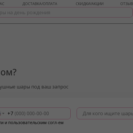
АС
ДОСТАВКА/ОПЛАТА
СКИДКИ/АКЦИИ
ОТЗЫ
ром?
душные шары под ваш запрос
+7
Для кого ищите шар
ти
и
пользовательским согл-ем