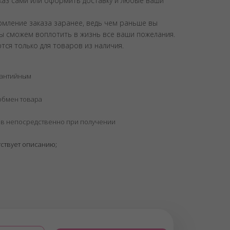
аказ сами или оформить доставку и любые ваши
рмление заказа заранее, ведь чем раньше вы
мы сможем воплотить в жизнь все ваши пожелания.
тся только для товаров из наличия.
рантийным
обмен товара
ков непосредственно при получении
тствует описанию;