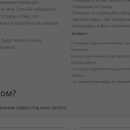
планируете ли вы забрать з
имерным гелем для
пожелания по заказу.
-4 часа. Если Вы забираете
Пожалуйста, планируйте офо
готовы к тому, что
сделаете заказ, тем точнее 
ивается вероятность взрыва
Заказы день в день принимаю
Возврат
 будут летать очень
Гелиевые шары не являются га
 нормой.
товаром!
Возврат денежных средств или 
производится:
- в случае выявления недостат
товара.
- в случае если товар не соотве
ром?
душные шары под ваш запрос