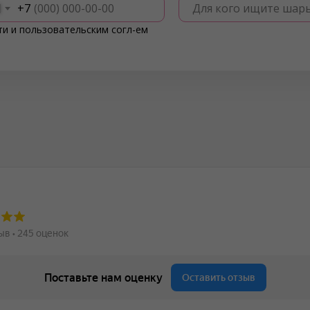
+7
Для кого ищите шар
ти
и
пользовательским согл-ем