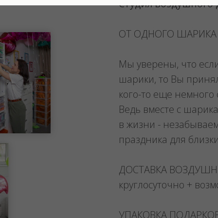
Студия воздушного
ОТ ОДНОГО ШАРИКА
Мы уверены, что есл
шарики, то Вы приня
кого-то еще немного 
Ведь вместе с шарика
в жизни - незабывае
праздника для близк
ДОСТАВКА ВОЗДУШ
круглосуточно + воз
УПАКОВКА ПОДАРКО