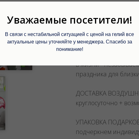
ОТ ОДНОГО ШАРИКА
Уважаемые посетители!
Мы уверены, что есл
шарики, то Вы приня
В связи с нестабильной ситуацией с ценой на гелий все
актуальные цены уточняйте у менеджера. Спасибо за
кого-то еще немного 
понимание!
Ведь вместе с шарика
в жизни - незабывае
праздника для близк
ДОСТАВКА ВОЗДУШ
круглосуточно + воз
УПАКОВКА ПОДАРКО
подчеркнем индивид