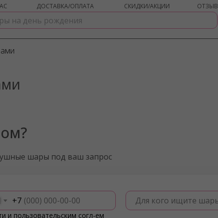
АС
ДОСТАВКА/ОПЛАТА
СКИДКИ/АКЦИИ
ОТЗЫ
рами
ами
ром?
душные шары под ваш запрос
+7
Для кого ищите шар
ти
и
пользовательским согл-ем