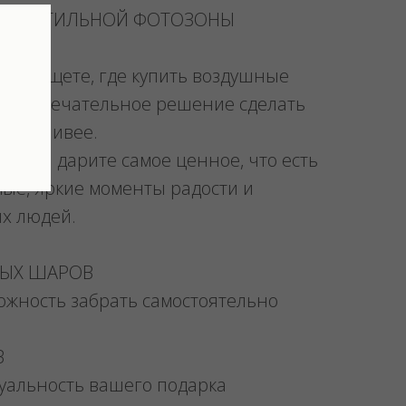
 ДО СТИЛЬНОЙ ФОТОЗОНЫ
и вы ищете, где купить воздушные
ли замечательное решение сделать
счастливее.
ми Вы дарите самое ценное, что есть
мые, яркие моменты радости и
их людей.
НЫХ ШАРОВ
можность забрать самостоятельно
В
уальность вашего подарка