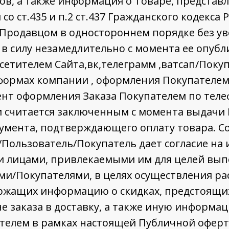
в, а также информация о Товаре, представл
со ст.435 и п.2 ст.437 Гражданского кодекса
Продавцом в одностороннем порядке без ув
 в силу незамедлительно с момента ее опубл
етителем Сайта,вк,телеграмм ,ватсап/Поку
тформах компании , оформления Покупателем
мент оформления Заказа Покупателем по тел
 считается заключенным с момента выдачи
кумента, подтверждающего оплату товара. Со
/Пользователь/Покупатель дает согласие на
и лицами, привлекаемыми им для целей вып
и/Покупателями, в целях осуществления ра
ржащих информацию о скидках, предстоящих
е заказа в доставку, а также иную информа
телем в рамках настоящей Публичной оферт