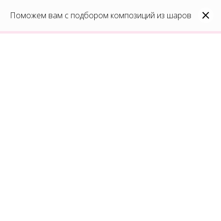
0
Каталог
Поможем вам с подбором композиций из шаров
Войти
8(991)296-96-82
shar-udachi.ru