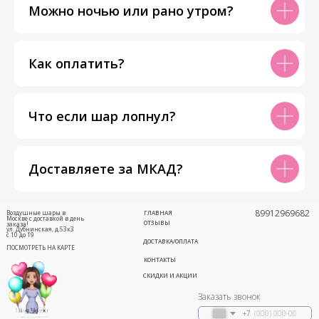
Можно ночью или рано утром?
Как оплатить?
Что если шар лопнул?
Доставляете за МКАД?
89912969682
Воздушные шары в
ГЛАВНАЯ
Москве с доставкой в день
ОТЗЫВЫ
заказа!
ул. Дубнинская, д.53к3
с 10 до 19
ДОСТАВКА/ОПЛАТА
ПОСМОТРЕТЬ НА КАРТЕ
КОНТАКТЫ
СКИДКИ И АКЦИИ
Заказать звонок
+7