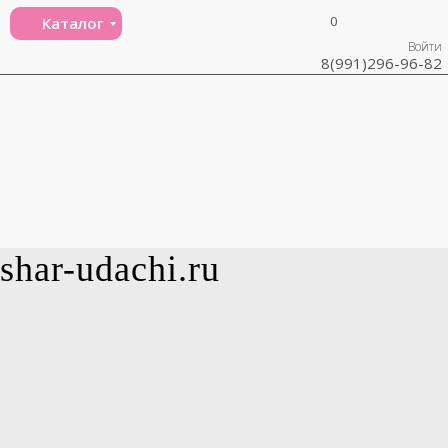
0
Каталог
Войти
8(991)296-96-82
shar-udachi.ru