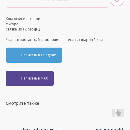
Композиция состоит
фигура
связка из 12 сердец
*гарантированный срок полета латексных шаров 2 дня
Написать в Telegram
Написать в MAX
Смотрите также
shar-udachi.ru
shar-udachi.r