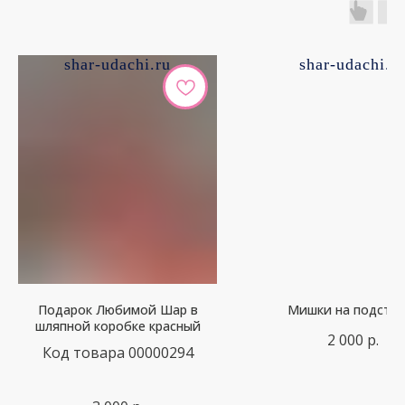
shar-udachi.ru
shar-udachi.r
Подарок Любимой Шар в
Мишки на подстав
шляпной коробке красный
2 000
р.
Код товара 00000294