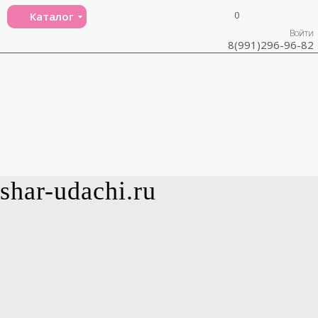
0
Каталог
Войти
8(991)296-96-82
shar-udachi.ru