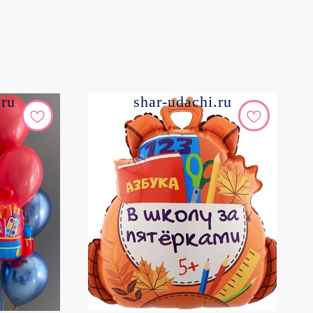
.ru
shar-udachi.ru