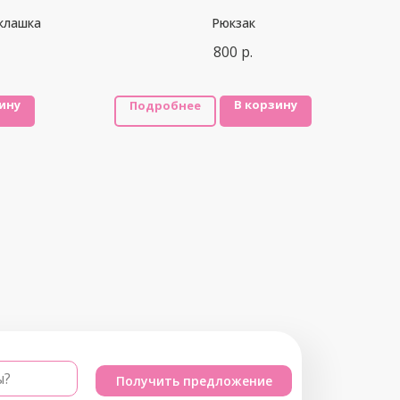
клашка
Рюкзак
800
р.
ину
В корзину
Подробнее
ы?
Получить предложение