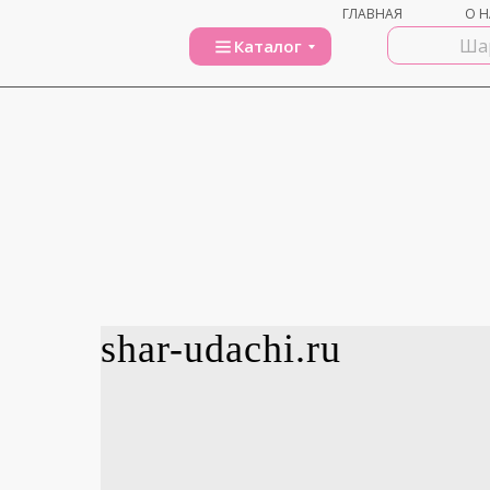
ГЛАВНАЯ
О Н
Каталог
shar-udachi.ru