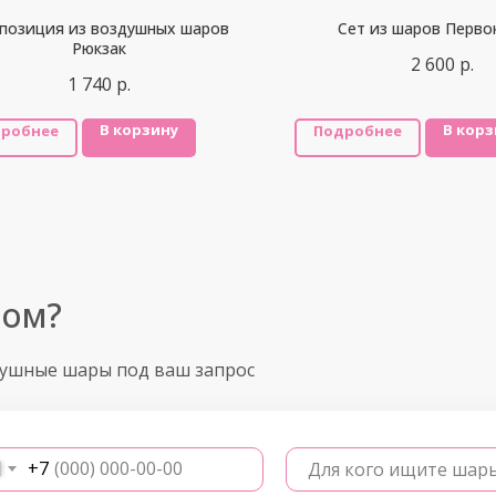
позиция из воздушных шаров
Сет из шаров Перво
Рюкзак
2 600
р.
1 740
р.
В корзину
В корз
робнее
Подробнее
ром?
душные шары под ваш запрос
+7
Для кого ищите шар