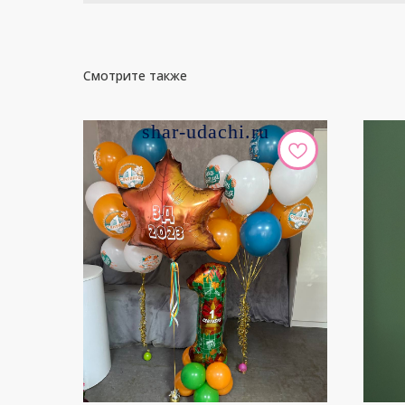
Смотрите также
shar-udachi.ru