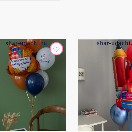
shar-udachi.ru
shar-udachi