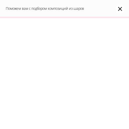
0
Каталог
Поможем вам с подбором композиций из шаров
Войти
8(991)296-96-82
shar-udachi.ru