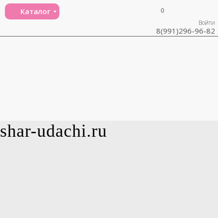
0
Каталог
Войти
8(991)296-96-82
shar-udachi.ru