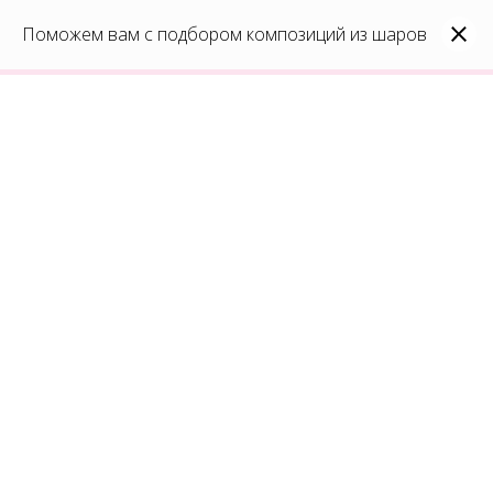
0
Каталог
Поможем вам с подбором композиций из шаров
Войти
8(991)296-96-82
shar-udachi.ru