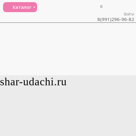
0
Каталог
Войти
8(991)296-96-82
shar-udachi.ru