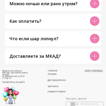
Можно ночью или рано утром?
Как оплатить?
Что если шар лопнул?
Доставляете за МКАД?
89912969682
Воздушные шары в
ГЛАВНАЯ
Москве с доставкой в день
ОТЗЫВЫ
заказа!
ул. Дубнинская, д.53к3
с 10 до 19
ДОСТАВКА/ОПЛАТА
ПОСМОТРЕТЬ НА КАРТЕ
КОНТАКТЫ
СКИДКИ И АКЦИИ
Заказать звонок
+7