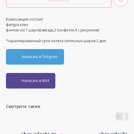
Композиция состоит
фигура клен
фонтан из 7 шаров(звезда,2 конфетти,4 с рисунком)
*гарантированный срок полета латексных шаров 2 дня
Написать в Telegram
Написать в MAX
Смотрите также
shar-udachi.ru
shar-udachi.r