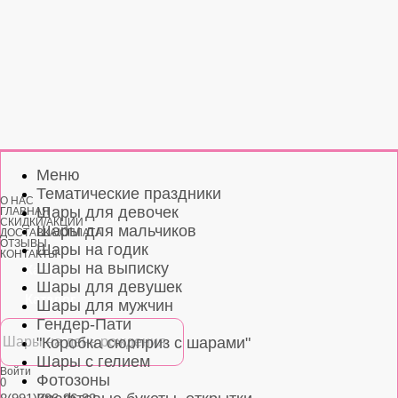
Меню
Тематические праздники
О НАС
Шары для девочек
ГЛАВНАЯ
СКИДКИ/АКЦИИ
Шары для мальчиков
ДОСТАВКА/ОПЛАТА
ОТЗЫВЫ
Шары на годик
КОНТАКТЫ
Шары на выписку
Каталог
Шары для девушек
Каталог
Шары для мужчин
Гендер-Пати
"Коробка сюрприз с шарами"
Шары с гелием
Войти
Фотозоны
0