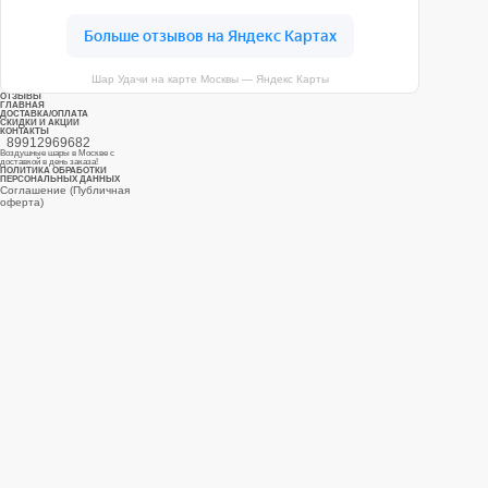
ул. Дубнинская, д.53к3 с 10
до 19
ПОСМОТРЕТЬ НА КАРТЕ
Шар Удачи на карте Москвы — Яндекс Карты
ОТЗЫВЫ
ГЛАВНАЯ
ДОСТАВКА/ОПЛАТА
СКИДКИ И АКЦИИ
КОНТАКТЫ
89912969682
Воздушные шары в Москве с
доставкой в день заказа!
ПОЛИТИКА ОБРАБОТКИ
ПЕРСОНАЛЬНЫХ ДАННЫХ
Соглашение (Публичная
оферта)