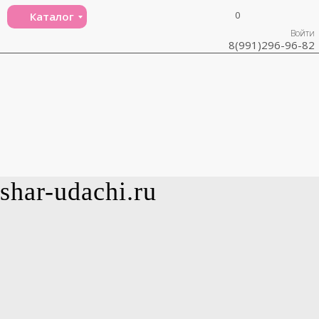
0
Каталог
Войти
8(991)296-96-82
shar-udachi.ru