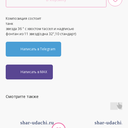
Композиция состоит
танк
звезда 36 " с хвостом тассел и надписью
фонтан из 11 звезд(одна 32",10 стандарт)
Написать в Telegram
Написать в MAX
Смотрите также
shar-udachi.ru
shar-udachi.r