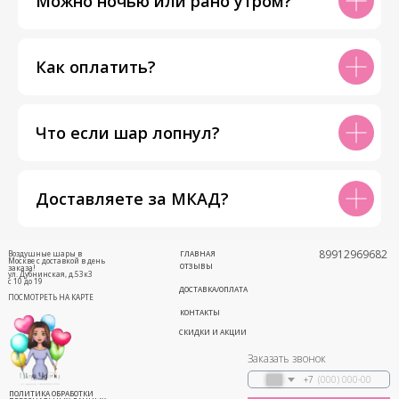
Можно ночью или рано утром?
Как оплатить?
Что если шар лопнул?
Доставляете за МКАД?
89912969682
Воздушные шары в
ГЛАВНАЯ
Москве с доставкой в день
ОТЗЫВЫ
заказа!
ул. Дубнинская, д.53к3
с 10 до 19
ДОСТАВКА/ОПЛАТА
ПОСМОТРЕТЬ НА КАРТЕ
КОНТАКТЫ
СКИДКИ И АКЦИИ
Заказать звонок
+7
ПОЛИТИКА ОБРАБОТКИ