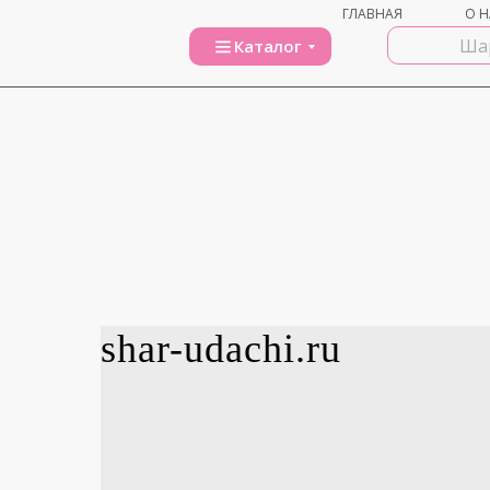
ГЛАВНАЯ
О Н
Каталог
shar-udachi.ru