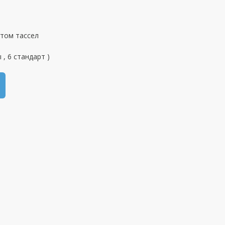
стом тассел
 , 6 стандарт )