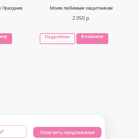
в Праздник
Моим любимым защитникам
2 050
р.
ину
В корзину
Подробнее
ы?
Получить предложение