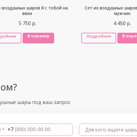
з воздушных шаров Я с тобой на
Сет из воздушных шаро
веки
мужчин
5 750
р.
4 450
р.
В корзину
В корз
робнее
Подробнее
ром?
душные шары под ваш запрос
+7
Для кого ищите шар