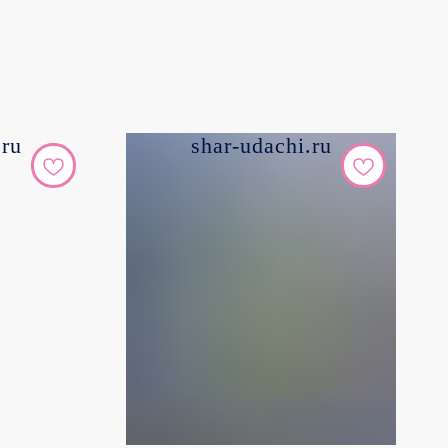
.ru
shar-udachi.ru