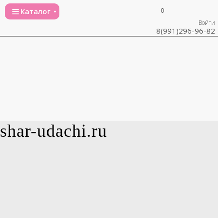
0
Каталог
Войти
8(991)296-96-82
shar-udachi.ru