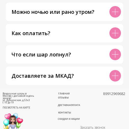
Можно ночью или рано утром?
Как оплатить?
Что если шар лопнул?
Доставляете за МКАД?
89912969682
Воздушные шары в
ГЛАВНАЯ
Москве с доставкой в день
ОТЗЫВЫ
заказа!
ул. Дубнинская, д.53к3
с 10 до 19
ДОСТАВКА/ОПЛАТА
ПОСМОТРЕТЬ НА КАРТЕ
КОНТАКТЫ
СКИДКИ И АКЦИИ
Заказать звонок