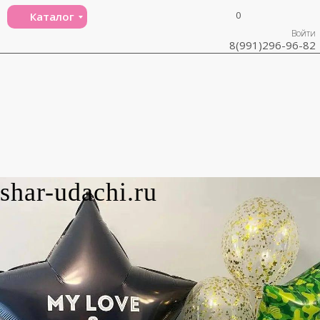
0
Каталог
Войти
8(991)296-96-82
shar-udachi.ru