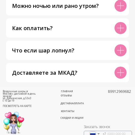
Можно ночью или рано утром?
Как оплатить?
Что если шар лопнул?
Доставляете за МКАД?
89912969682
Воздушные шары в
ГЛАВНАЯ
Москве с доставкой в день
ОТЗЫВЫ
заказа!
ул. Дубнинская, д.53к3
с 10 до 19
ДОСТАВКА/ОПЛАТА
ПОСМОТРЕТЬ НА КАРТЕ
КОНТАКТЫ
СКИДКИ И АКЦИИ
Заказать звонок
+7