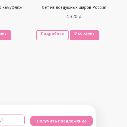
р камуфляж
Сет из воздушных шаров Россия
4 320
р.
ину
В корзину
Подробнее
ы?
Получить предложение