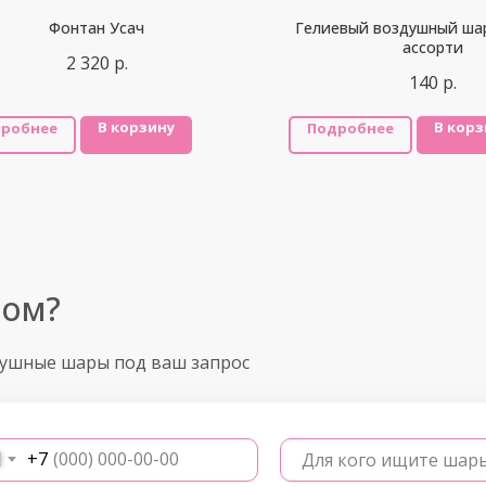
Фонтан Усач
Гелиевый воздушный ша
ассорти
2 320
р.
140
р.
В корзину
В корз
робнее
Подробнее
ром?
душные шары под ваш запрос
+7
Для кого ищите шар