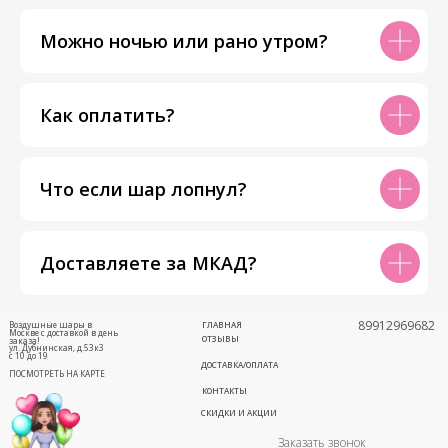
Можно ночью или рано утром?
Как оплатить?
Что если шар лопнул?
Доставляете за МКАД?
89912969682
Воздушные шары в
ГЛАВНАЯ
Москве с доставкой в день
ОТЗЫВЫ
заказа!
ул. Дубнинская, д.53к3
с 10 до 19
ДОСТАВКА/ОПЛАТА
ПОСМОТРЕТЬ НА КАРТЕ
КОНТАКТЫ
СКИДКИ И АКЦИИ
Заказать звонок