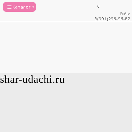
0
Каталог
Войти
8(991)296-96-82
shar-udachi.ru