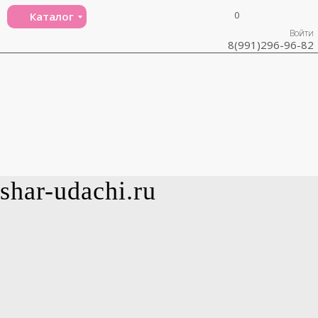
0
Каталог
Войти
8(991)296-96-82
shar-udachi.ru