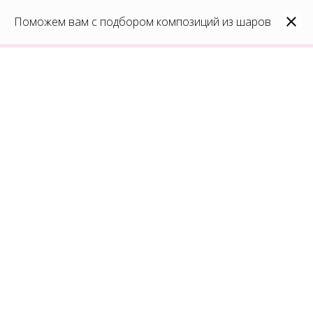
0
Каталог
Поможем вам с подбором композиций из шаров
Войти
8(991)296-96-82
shar-udachi.ru