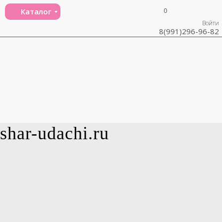
0
Каталог
Войти
8(991)296-96-82
shar-udachi.ru