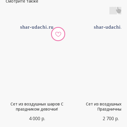
Смотрите также
shar-udachi.ru
shar-udachi.r
Сет из воздушных шаров С
Сет из воздушных ш
праздником девочки!
Праздничный
4 000
р.
2 700
р.