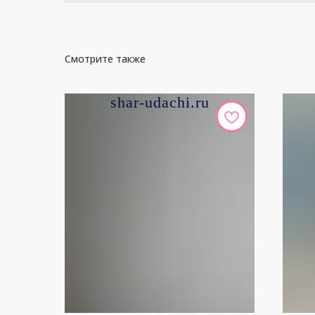
Смотрите также
shar-udachi.ru