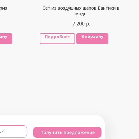
риз
Сет из воздушных шаров Бантики в
моде
7 200
р.
ину
В корзину
Подробнее
ы?
Получить предложение