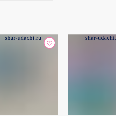
shar-udachi.ru
shar-udachi