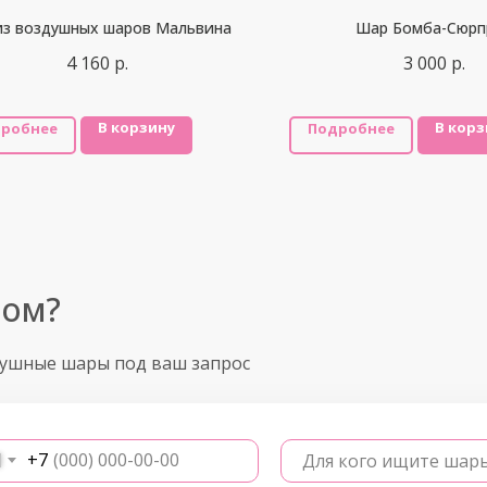
из воздушных шаров Мальвина
Шар Бомба-Сюрп
4 160
р.
3 000
р.
В корзину
В корз
робнее
Подробнее
ром?
душные шары под ваш запрос
+7
Для кого ищите шар