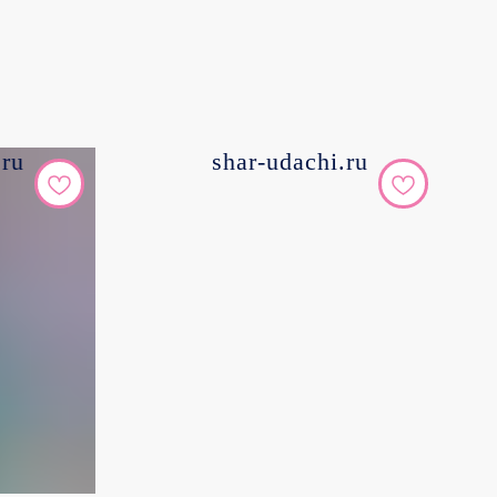
.ru
shar-udachi.ru