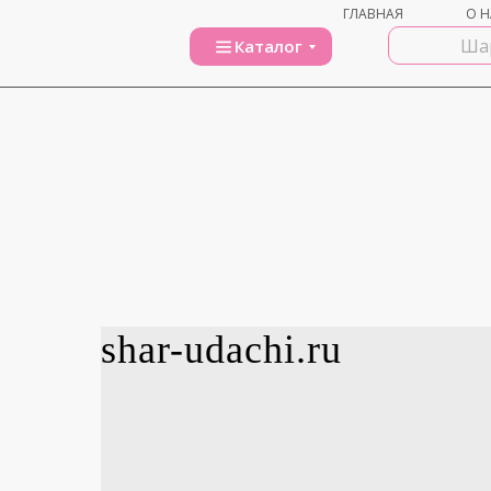
ГЛАВНАЯ
О Н
Каталог
shar-udachi.ru