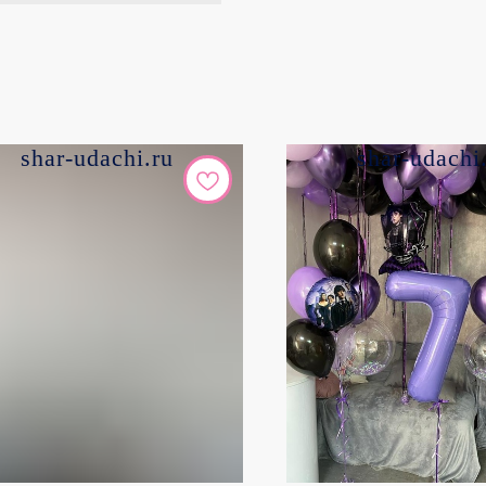
shar-udachi.ru
shar-udachi