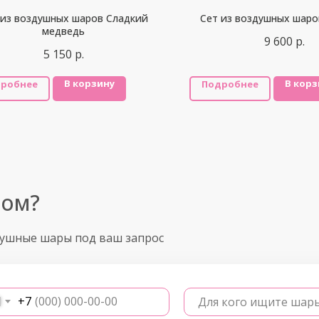
 из воздушных шаров Сладкий
Сет из воздушных шаро
медведь
9 600
р.
5 150
р.
В корзину
В корз
робнее
Подробнее
ром?
душные шары под ваш запрос
+7
Для кого ищите шар