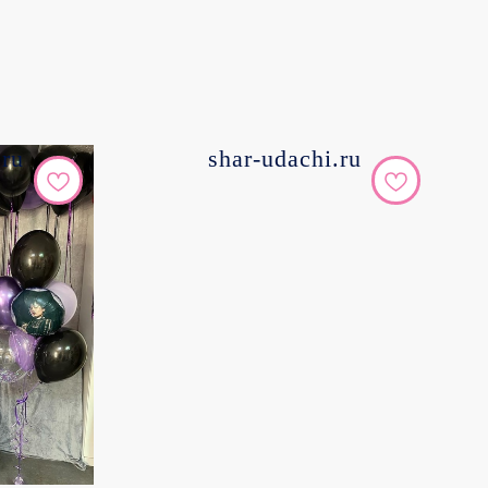
.ru
shar-udachi.ru