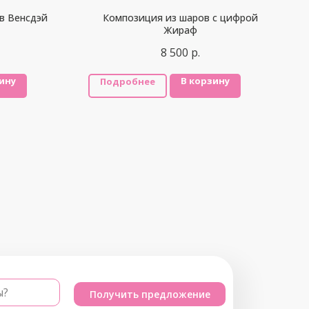
в Венсдэй
Композиция из шаров с цифрой
Жираф
8 500
р.
ину
В корзину
Подробнее
ы?
Получить предложение