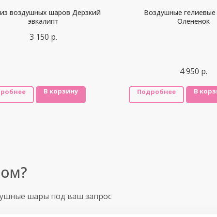
 из воздушных шаров Дерзкий
Воздушные гелиевые
эвкалипт
Олененок
3 150
р.
4 950
р.
В корзину
В корз
робнее
Подробнее
ром?
душные шары под ваш запрос