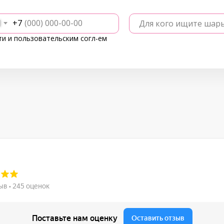
+7
Для кого ищите шар
ти
и
пользовательским согл-ем