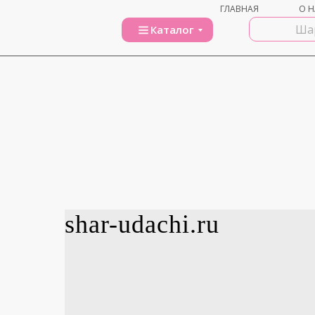
ГЛАВНАЯ
О Н
Каталог
shar-udachi.ru