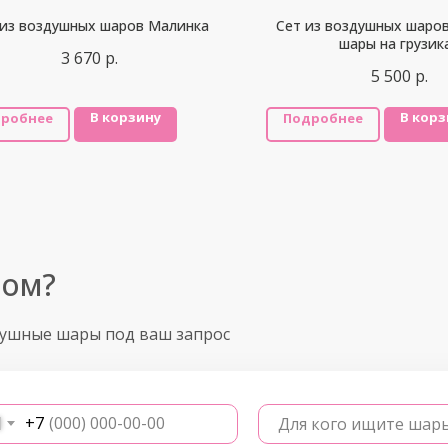
 из воздушных шаров Малинка
Сет из воздушных шаро
шары на грузик
3 670
р.
5 500
р.
В корзину
В корз
робнее
Подробнее
ром?
душные шары под ваш запрос
+7
Для кого ищите шар