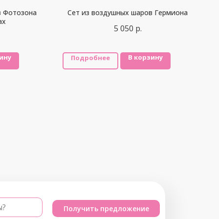
в Фотозона
Сет из воздушных шаров Гермиона
ах
5 050
р.
ину
В корзину
Подробнее
ы?
Получить предложение