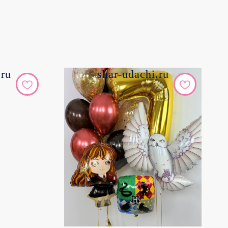
.ru
shar-udachi.ru