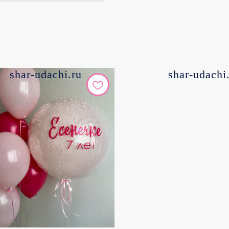
shar-udachi.ru
shar-udachi