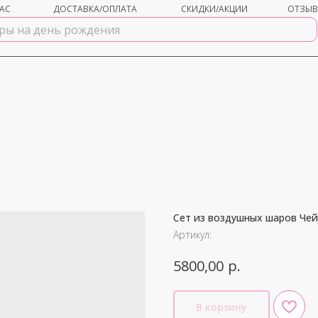
АС
ДОСТАВКА/ОПЛАТА
СКИДКИ/АКЦИИ
ОТЗЫ
Сет из воздушных шаров Чей
shar-udachi.ru
Артикул:
р.
5800,00
В корзину