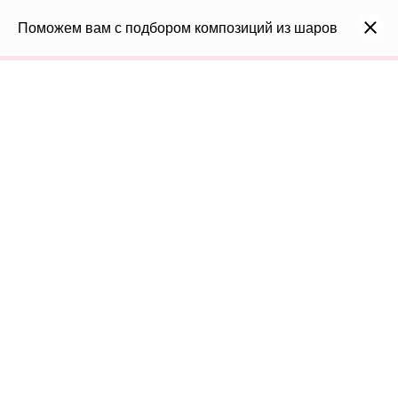
0
Каталог
Поможем вам с подбором композиций из шаров
Войти
8(991)296-96-82
shar-udachi.ru