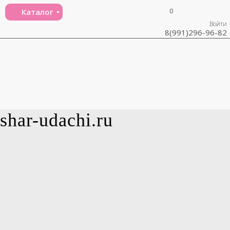
0
Каталог
Войти
8(991)296-96-82
shar-udachi.ru