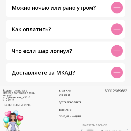
Можно ночью или рано утром?
Как оплатить?
Что если шар лопнул?
Доставляете за МКАД?
89912969682
Воздушные шары в
ГЛАВНАЯ
Москве с доставкой в день
ОТЗЫВЫ
заказа!
ул. Дубнинская, д.53к3
с 10 до 19
ДОСТАВКА/ОПЛАТА
ПОСМОТРЕТЬ НА КАРТЕ
КОНТАКТЫ
СКИДКИ И АКЦИИ
Заказать звонок