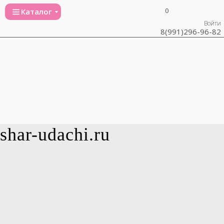
0
Каталог
Войти
8(991)296-96-82
shar-udachi.ru