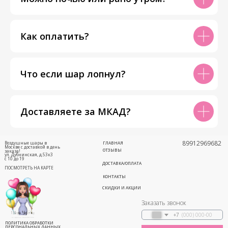
Как оплатить?
Что если шар лопнул?
Доставляете за МКАД?
89912969682
Воздушные шары в
ГЛАВНАЯ
Москве с доставкой в день
ОТЗЫВЫ
заказа!
ул. Дубнинская, д.53к3
с 10 до 19
ДОСТАВКА/ОПЛАТА
ПОСМОТРЕТЬ НА КАРТЕ
КОНТАКТЫ
СКИДКИ И АКЦИИ
Заказать звонок
+7
ПОЛИТИКА ОБРАБОТКИ
ПЕРСОНАЛЬНЫХ ДАННЫХ