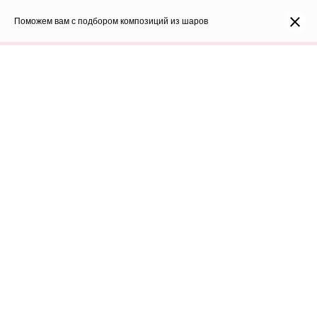
0
Каталог
Поможем вам с подбором композиций из шаров
Войти
8(991)296-96-82
shar-udachi.ru