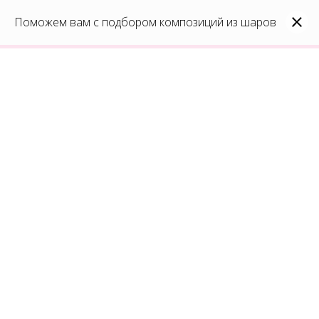
0
Каталог
Поможем вам с подбором композиций из шаров
Войти
8(991)296-96-82
shar-udachi.ru