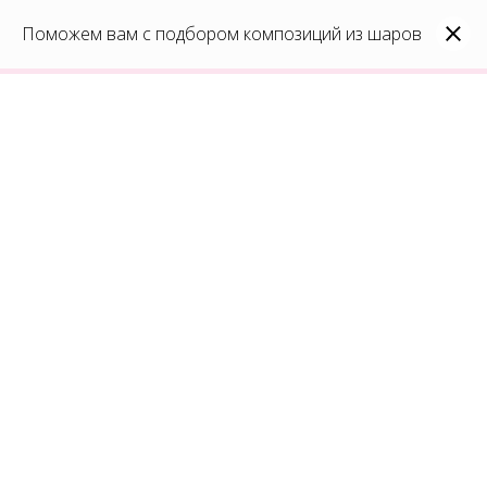
0
Каталог
Поможем вам с подбором композиций из шаров
Войти
8(991)296-96-82
404
Запрашиваемая вами страница не