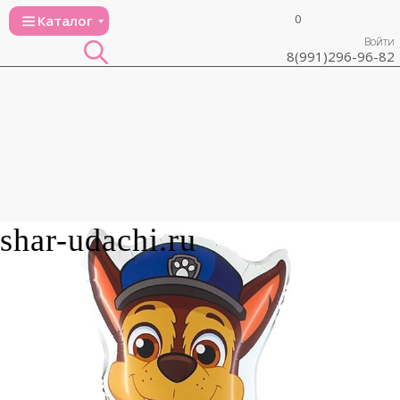
0
Каталог
Войти
8(991)296-96-82
shar-udachi.ru