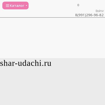
0
Каталог
Войти
8(991)296-96-82
shar-udachi.ru