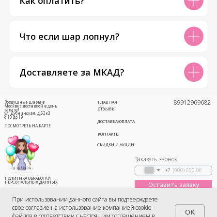
Как оплатить?
Что если шар лопнул?
Доставляете за МКАД?
89912969682
Воздушные шары в
ГЛАВНАЯ
Москве с доставкой в день
ОТЗЫВЫ
заказа!
ул. Дубнинская, д.53к3
с 10 до 19
ДОСТАВКА/ОПЛАТА
ПОСМОТРЕТЬ НА КАРТЕ
КОНТАКТЫ
СКИДКИ И АКЦИИ
Заказать звонок
+7
ПОЛИТИКА ОБРАБОТКИ
ПЕРСОНАЛЬНЫХ ДАННЫХ
Оставить заявку
Соглашение
(Публичная оферта)
При использовании данного сайта вы подтверждаете
свое согласие на использование компанией cookie-
OK
файлов в соответствии с настоящим соглашением в