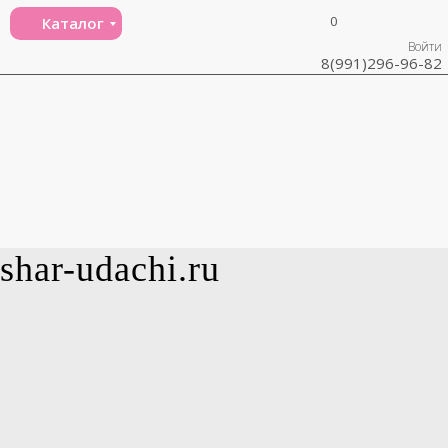
0
Каталог
Войти
8(991)296-96-82
shar-udachi.ru