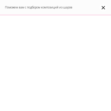
0
Каталог
Поможем вам с подбором композиций из шаров
Войти
8(991)296-96-82
shar-udachi.ru