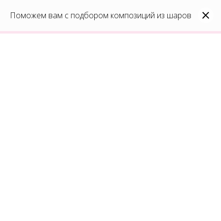
0
Каталог
Поможем вам с подбором композиций из шаров
Войти
8(991)296-96-82
shar-udachi.ru