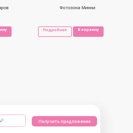
аров
Фотозона Минни
ину
В корзину
Подробнее
ы?
Получить предложение