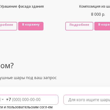
Урашение фасада здания
Композиция из ш
8 000
р.
В корзину
В корз
робнее
Подробнее
ром?
душные шары под ваш запрос
+7
Для кого ищите шар
ти
и
пользовательским согл-ем