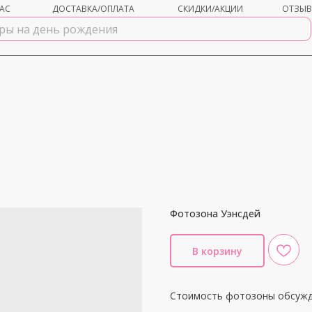
АС
ДОСТАВКА/ОПЛАТА
СКИДКИ/АКЦИИ
ОТЗЫ
Фотозона Уэнсдей
shar-udachi.ru
В корзину
Стоимость фотозоны обсужд