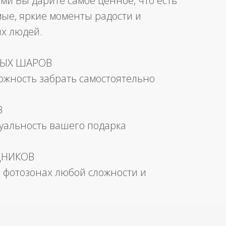
ми Вы дарите самое ценное, что есть
мые, яркие моменты радости и
их людей.
НЫХ ШАРОВ
можность забрать самостоятельно
В
уальность вашего подарка
ДНИКОВ
 фотозонах любой сложности и