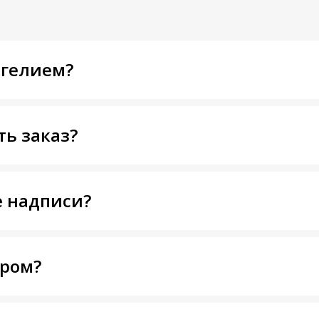
 гелием?
ть заказ?
 надписи?
тром?