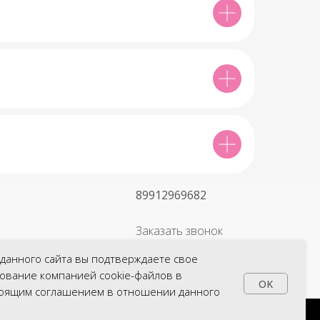
89912969682
Заказать звонок
+7
данного сайта вы подтверждаете свое
зование компанией cookie-файлов в
Оставить заявку
OK
тоящим соглашением в отношении данного