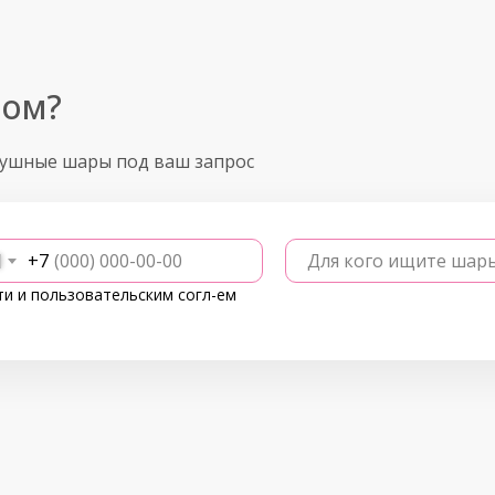
ром?
душные шары под ваш запрос
+7
Для кого ищите шар
ти
и
пользовательским согл-ем