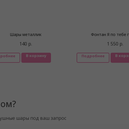
Шары металлик
Фонтан Я по тебе 
140
р.
1 550
р.
В корзину
В корз
робнее
Подробнее
ром?
душные шары под ваш запрос