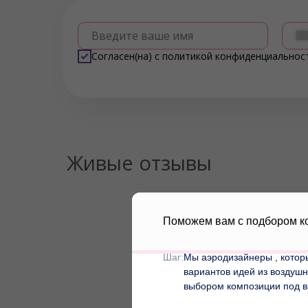
Введите ваше имя
Согласен(на) с
политикой конфиденциальнос
Живые отзывы
Поможем вам с подбором к
Шаг:
Мы аэродизайнеры , кото
вариантов идей из воздуш
выбором композиции под в