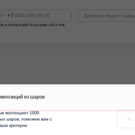
+7
Для кого ищите шар
ти
и
пользовательским согл-ем
омпозиций из шаров
рые воплощают 1000
ных шаров, поможем вам с
аши критерии