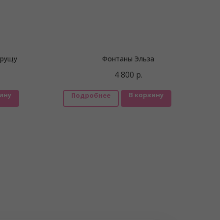
грущу
Фонтаны Эльза
4 800
р.
ину
В корзину
Подробнее