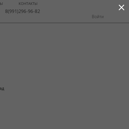
ВЫ
КОНТАКТЫ
8(991)296-96-82
Войти
ад
shar-uda