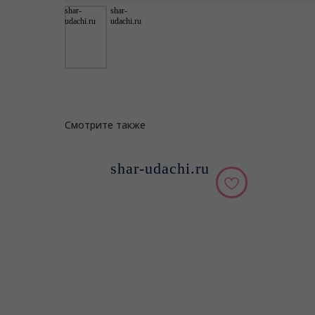
shar-
shar-
udachi.ru
udachi.ru
Смотрите также
shar-udachi.ru