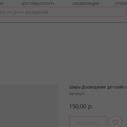
АС
ДОСТАВКА/ОПЛАТА
СКИДКИ/АКЦИИ
ОТЗЫ
Шары Досвидание детский с
shar-udachi.ru
Артикул:
р.
150,00
В корзину