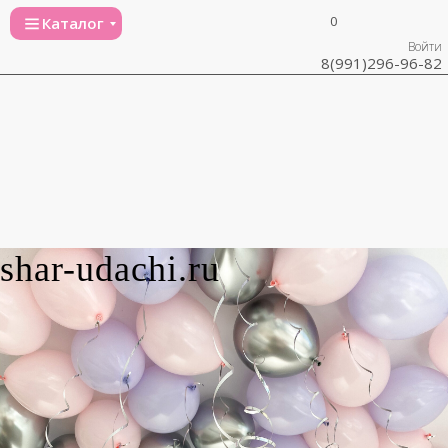
0
Каталог
Войти
8(991)296-96-82
shar-udachi.ru