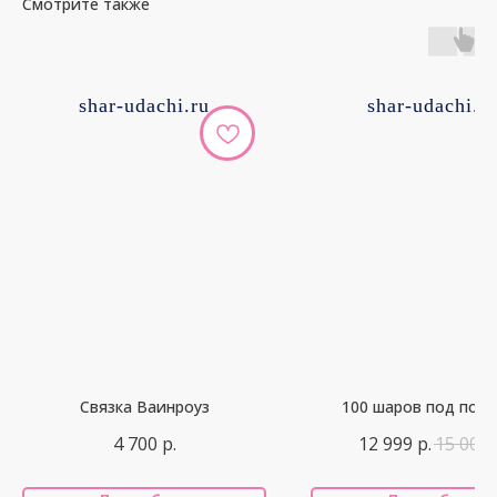
Смотрите также
shar-udachi.ru
shar-udachi.r
Связка Ваинроуз
100 шаров под пот
4 700
р.
12 999
р.
15 000