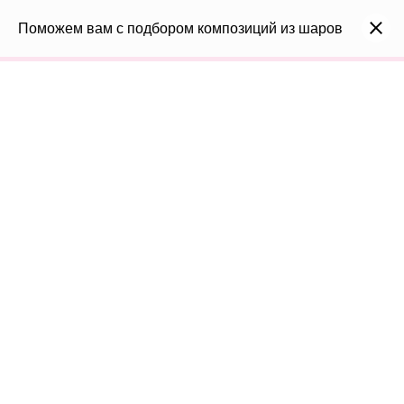
0
Каталог
Поможем вам с подбором композиций из шаров
Войти
8(991)296-96-82
shar-udachi.ru