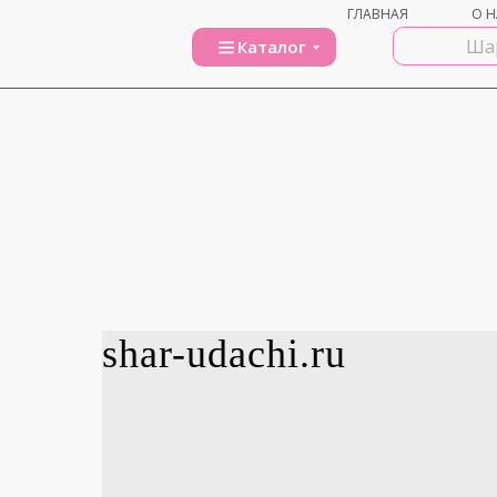
ГЛАВНАЯ
О Н
Каталог
shar-udachi.ru