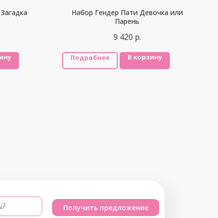
 Загадка
Набор Гендер Пати Девочка или
Парень
9 420
р.
ину
В корзину
Подробнее
ы?
Получить предложение