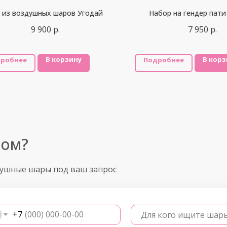
 из воздушных шаров Угодай
Набор на гендер пати
9 900
р.
7 950
р.
В корзину
В корз
робнее
Подробнее
ром?
душные шары под ваш запрос
+7
Для кого ищите шар