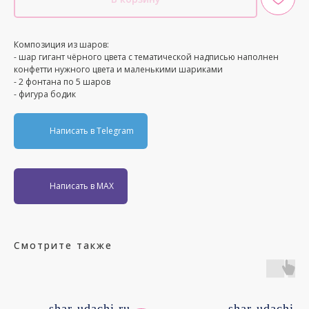
Композиция из шаров:
- шар гигант чёрного цвета с тематической надписью наполнен
конфетти нужного цвета и маленькими шариками
- 2 фонтана по 5 шаров
- фигура бодик
Написать в Telegram
Написать в MAX
Смотрите также
shar-udachi.ru
shar-udachi.r