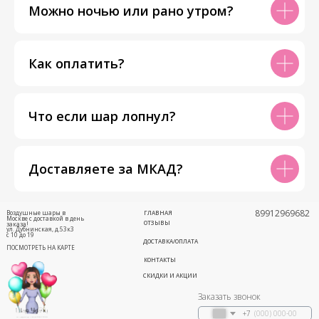
Можно ночью или рано утром?
Как оплатить?
Что если шар лопнул?
Доставляете за МКАД?
89912969682
Воздушные шары в
ГЛАВНАЯ
Москве с доставкой в день
ОТЗЫВЫ
заказа!
ул. Дубнинская, д.53к3
с 10 до 19
ДОСТАВКА/ОПЛАТА
ПОСМОТРЕТЬ НА КАРТЕ
КОНТАКТЫ
СКИДКИ И АКЦИИ
Заказать звонок
+7