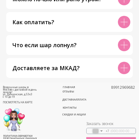
Как оплатить?
Что если шар лопнул?
Доставляете за МКАД?
89912969682
Воздушные шары в
ГЛАВНАЯ
Москве с доставкой в день
ОТЗЫВЫ
заказа!
ул. Дубнинская, д.53к3
с 10 до 19
ДОСТАВКА/ОПЛАТА
ПОСМОТРЕТЬ НА КАРТЕ
КОНТАКТЫ
СКИДКИ И АКЦИИ
Заказать звонок
+7
ПОЛИТИКА ОБРАБОТКИ
ПЕРСОНАЛЬНЫХ ДАННЫХ