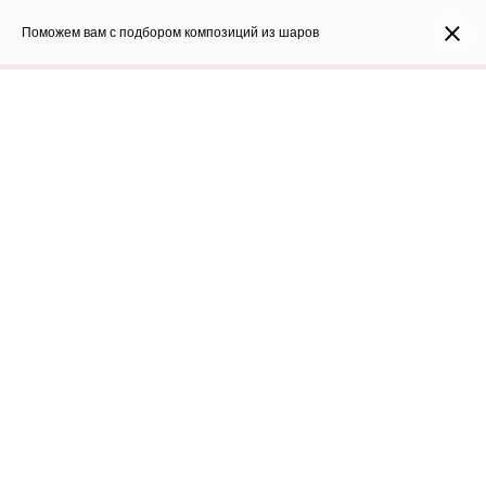
0
Каталог
Поможем вам с подбором композиций из шаров
Войти
8(991)296-96-82
shar-udachi.ru