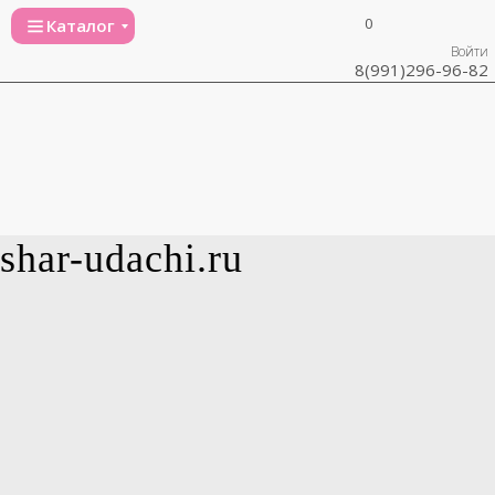
0
Каталог
Войти
8(991)296-96-82
shar-udachi.ru