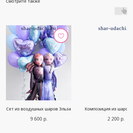
Смотрите также
shar-udachi.ru
shar-udachi.r
Сет из воздушных шаров Эльза
Композиция из шаров 
9 600
р.
2 200
р.