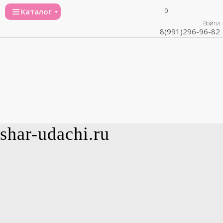
0
Каталог
Войти
8(991)296-96-82
shar-udachi.ru